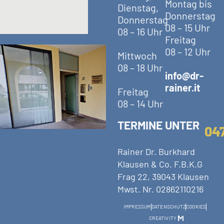
Montag bis
Dienstag,
Donnerstag
Donnerstag
08 – 15 Uhr
08 – 16 Uhr
Freitag
08 – 12 Uhr
Mittwoch
08 – 18 Uhr
info@dr-
rainer.it
Freitag
08 – 14 Uhr
TERMINE UNTER
04
Rainer Dr. Burkhard
Klausen & Co. F.B.K.G
Frag 22, 39043 Klausen
Mwst. Nr. 02862110216
IMPRESSUM
DATENSCHUTZ
COOKIES
CREATIVITY