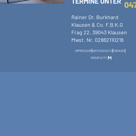
TERMINE UNTER
04
Rainer Dr. Burkhard
Klausen & Co. F.B.K.G
Frag 22, 39043 Klausen
Mwst. Nr. 02862110216
IMPRESSUM
DATENSCHUTZ
COOKIES
CREATIVITY