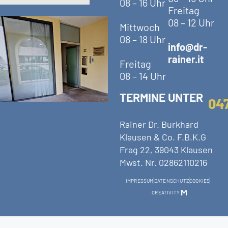
08 – 16 Uhr
Freitag
08 – 12 Uhr
Mittwoch
08 – 18 Uhr
info@dr-
rainer.it
Freitag
08 – 14 Uhr
TERMINE UNTER
04
Rainer Dr. Burkhard
Klausen & Co. F.B.K.G
Frag 22, 39043 Klausen
Mwst. Nr. 02862110216
IMPRESSUM
DATENSCHUTZ
COOKIES
CREATIVITY