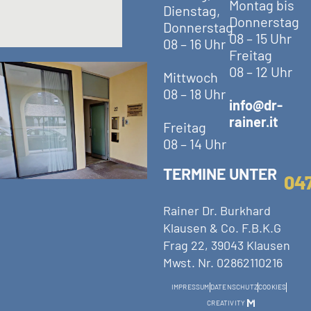
Montag bis
Dienstag,
Donnerstag
Donnerstag
08 – 15 Uhr
08 – 16 Uhr
Freitag
08 – 12 Uhr
Mittwoch
08 – 18 Uhr
info@dr-
rainer.it
Freitag
08 – 14 Uhr
TERMINE UNTER
04
Rainer Dr. Burkhard
Klausen & Co. F.B.K.G
Frag 22, 39043 Klausen
Mwst. Nr. 02862110216
IMPRESSUM
DATENSCHUTZ
COOKIES
CREATIVITY